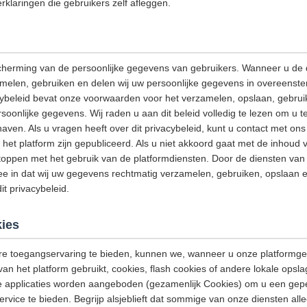
rklaringen die gebruikers zelf afleggen.
cherming van de persoonlijke gegevens van gebruikers. Wanneer u de 
amelen, gebruiken en delen wij uw persoonlijke gegevens in overeenst
acybeleid bevat onze voorwaarden voor het verzamelen, opslaan, gebrui
onlijke gegevens. Wij raden u aan dit beleid volledig te lezen om u t
aven. Als u vragen heeft over dit privacybeleid, kunt u contact met o
het platform zijn gepubliceerd. Als u niet akkoord gaat met de inhoud v
stoppen met het gebruik van de platformdiensten. Door de diensten van h
e in dat wij uw gegevens rechtmatig verzamelen, gebruiken, opslaan e
t privacybeleid.
ies
e toegangservaring te bieden, kunnen we, wanneer u onze platformge
van het platform gebruikt, cookies, flash cookies of andere lokale opsl
e applicaties worden aangeboden (gezamenlijk Cookies) om u een gep
ervice te bieden. Begrijp alsjeblieft dat sommige van onze diensten a