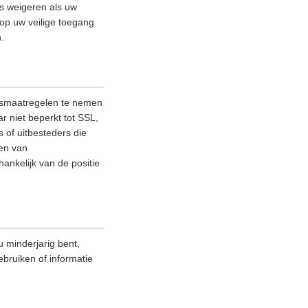
es weigeren als uw
 op uw veilige toegang
.
ngsmaatregelen te nemen
 niet beperkt tot SSL,
 of uitbesteders die
nen van
ankelijk van de positie
 minderjarig bent,
ebruiken of informatie