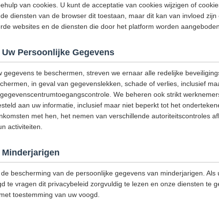
hulp van cookies. U kunt de acceptatie van cookies wijzigen of cooki
de diensten van de browser dit toestaan, maar dit kan van invloed zijn
eerde websites en de diensten die door het platform worden aangeboden
 Uw Persoonlijke Gegevens
w gegevens te beschermen, streven we ernaar alle redelijke beveiligi
ermen, in geval van gegevenslekken, schade of verlies, inclusief maar
g, gegevenscentrumtoegangscontrole. We beheren ook strikt werknemers
steld aan uw informatie, inclusief maar niet beperkt tot het onderteke
omsten met hen, het nemen van verschillende autoriteitscontroles afh
 activiteiten.
Minderjarigen
de bescherming van de persoonlijke gegevens van minderjarigen. Als u
d te vragen dit privacybeleid zorgvuldig te lezen en onze diensten te g
 met toestemming van uw voogd.