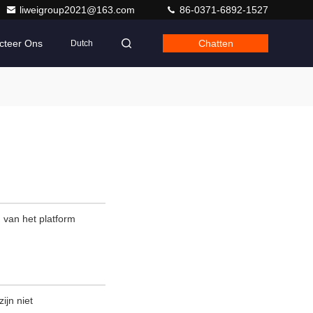
liweigroup2021@163.com
86-0371-6892-1527
cteer Ons
Chatten
Dutch
n van het platform
ijn niet