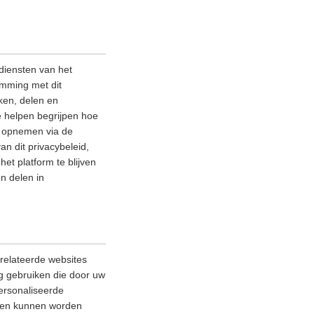
diensten van het
emming met dit
ken, delen en
e helpen begrijpen hoe
ns opnemen via de
an dit privacybeleid,
et platform te blijven
n delen in
relateerde websites
ag gebruiken die door uw
ersonaliseerde
lleen kunnen worden