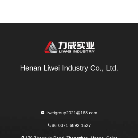
Henan Liwei Industry Co., Ltd.
liweigroup2021@163.com
86-0371-6892-1527
179 Zhongxin Road, Zhengzhou, Henan, China