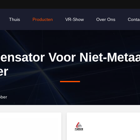
Thuis
Producten
VR-Show
Over Ons
Conta
nsator Voor Niet-Metaa
er
bber