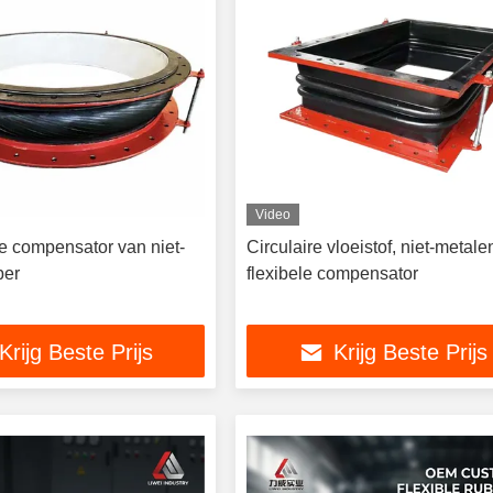
Video
 compensator van niet-
Circulaire vloeistof, niet-metale
ber
flexibele compensator
Krijg Beste Prijs
Krijg Beste Prijs