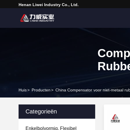
Henan Liwei Industry Co., Ltd.
Compe
Rubb
Huis
>
Producten
>
China Compensator voor niet-metaal ru
Categorieën
Enkelbolvormig, Flexibel