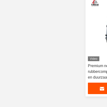
Video
Premium n
rubbercompe
en duurzaa
leidingen 