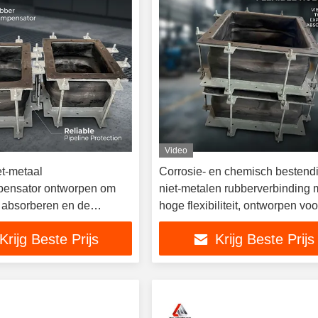
Video
et-metaal
Corrosie- en chemisch bestend
pensator ontworpen om
niet-metalen rubberverbinding 
te absorberen en de
hoge flexibiliteit, ontworpen voo
expansie in pijpleidingen
afdichting in chemische en
Krijg Beste Prijs
Krijg Beste Prijs
seren
corrosieve omstandigheden