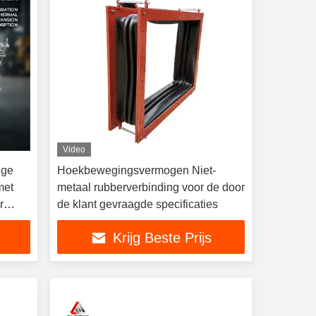
Video
ige
Hoekbewegingsvermogen Niet-
met
metaal rubberverbinding voor de door
r
de klant gevraagde specificaties
Krijg Beste Prijs