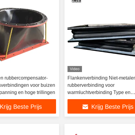
Video
en rubbercompensator-
Flankenverbinding Niet-metale
gsverbindingen voor buizen
rubberverbinding voor
panning en hoge trillingen
warmluchtverbinding Type en
toepasselijk medium
Krijg Beste Prijs
Krijg Beste Prijs