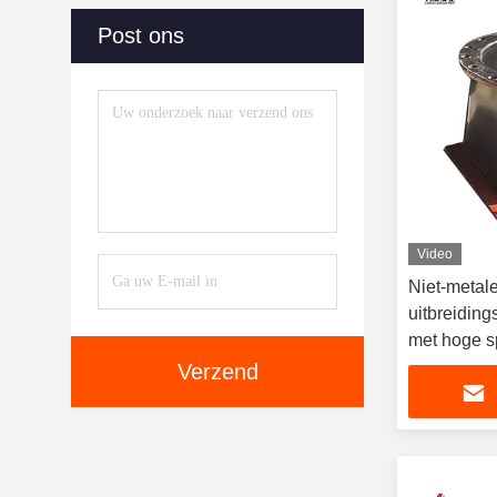
Post ons
Video
Niet-metal
uitbreidin
met hoge s
Verzend