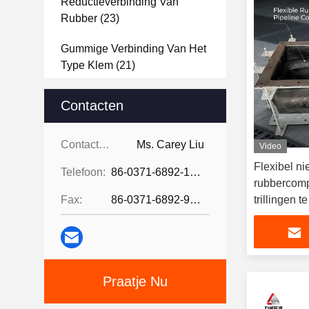
Reductieverbinding Van
Rubber
(23)
Gummige Verbinding Van Het
Type Klem
(21)
Gemaakte Producten Van
Contacten
Rubber
(30)
Metalen Golfcompensatoren
Contacten:
Ms. Carey Liu
Video
(40)
Flexibel ni
Telefoon:
86-0371-6892-1527
rubbercom
Stalen Verbinding
(27)
Fax:
86-0371-6892-9024
trillingen 
thermische 
Rubberplaat
(37)
te compen
Praatje Nu