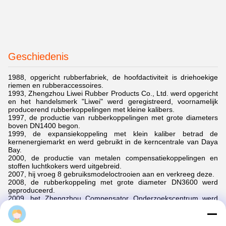
Geschiedenis
1988, opgericht rubberfabriek, de hoofdactiviteit is driehoekige
riemen en rubberaccessoires.
1993, Zhengzhou Liwei Rubber Products Co., Ltd. werd opgericht
en het handelsmerk "Liwei" werd geregistreerd, voornamelijk
producerend rubberkoppelingen met kleine kalibers.
1997, de productie van rubberkoppelingen met grote diameters
boven DN1400 begon.
1999, de expansiekoppeling met klein kaliber betrad de
kernenergiemarkt en werd gebruikt in de kerncentrale van Daya
Bay.
2000, de productie van metalen compensatiekoppelingen en
stoffen luchtkokers werd uitgebreid.
2007, hij vroeg 8 gebruiksmodeloctrooien aan en verkreeg deze.
2008, de rubberkoppeling met grote diameter DN3600 werd
geproduceerd.
2009, het Zhengzhou Compensator Onderzoekscentrum werd
opgericht.
Yamila Yang
2010, hij nam deel aan het opstellen van de nationale norm
GB/T2621-2010 "Flexibele rubberkoppeling".