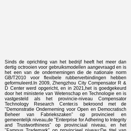
Sinds de oprichting van het bedrijf heeft het meer dan
dertig octrooien voor gebruiksmodellen aangevraagd en is
het een van de ondernemingen die de nationale norm
GB/T2010 voor flexibele rubberverbindingen hebben
geformuleerd.In 2009, Zhengzhou City Compensator R &
D Center werd opgericht, en in 2021,het is goedgekeurd
door het ministerie van Wetenschap en Technologie en is
vastgesteld als het provincie-niveau Compensator
Technology Research Center.is bekroond met de
"Demonstratie Onderneming voor Open en Democratisch
Beheer van Fabriekszaken" op provincieel en
gemeentelijk niveau,de "Enterprise for Adhering to Integrity
and Trustworthiness" op provinciaal niveau, en het
"Famous Trademark" op provincieel niveau;De titel van