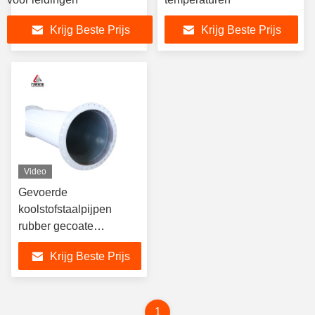
Krijg Beste Prijs
Krijg Beste Prijs
Video
Gevoerde
koolstofstaalpijpen
rubber gecoate
pijpleidingen porselein
Krijg Beste Prijs
voering ASTM-
standaard
1