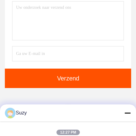
Verzend
1
Suzy
12:27 PM