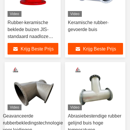
Video
Video
Rubber-keramische
Keramische rubber-
beklede buizen JIS-
gevoerde buis
standaard naadloze
uitstekende
Krijg Beste Prijs
Krijg Beste Prijs
corrosiebestendigheid
Video
Video
Geavanceerde
Abrasiebestendige rubber
rubberbekledingstechnologie
gelijnd buis hoge
voor leidingen
temperaturen