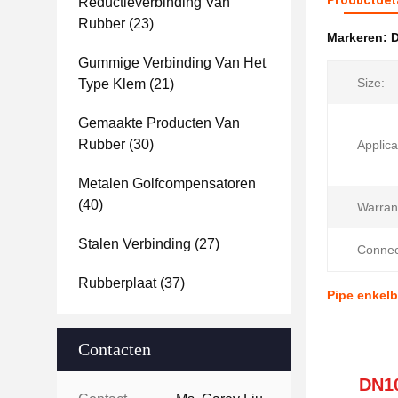
Productdet
Reductieverbinding Van
Rubber
(23)
Markeren:
D
Gummige Verbinding Van Het
Size:
Type Klem
(21)
Gemaakte Producten Van
Rubber
(30)
Applica
Metalen Golfcompensatoren
(40)
Warran
Stalen Verbinding
(27)
Connec
Rubberplaat
(37)
Pipe enkelb
Contacten
DN10