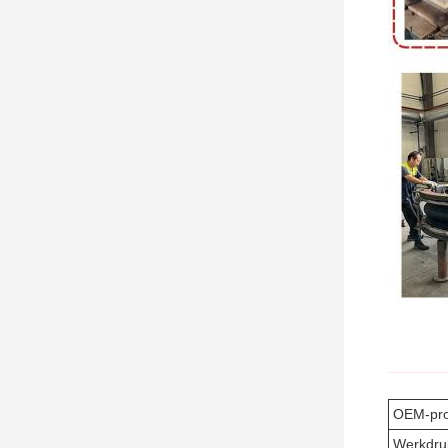
OEM-pro
Werkdru