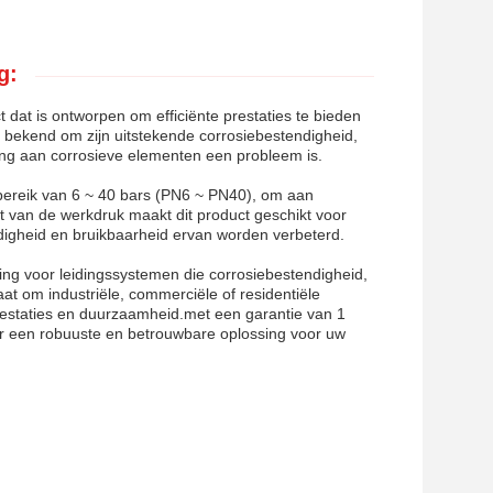
g:
 dat is ontworpen om efficiënte prestaties te bieden
t bekend om zijn uitstekende corrosiebestendigheid,
ing aan corrosieve elementen een probleem is.
 bereik van 6 ~ 40 bars (PN6 ~ PN40), om aan
eit van de werkdruk maakt dit product geschikt voor
jdigheid en bruikbaarheid ervan worden verbeterd.
ssing voor leidingssystemen die corrosiebestendigheid,
aat om industriële, commerciële of residentiële
prestaties en duurzaamheid.met een garantie van 1
or een robuuste en betrouwbare oplossing voor uw