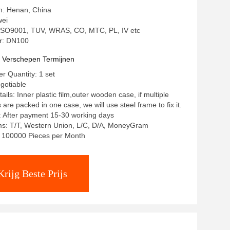
in: Henan, China
wei
: ISO9001, TUV, WRAS, CO, MTC, PL, IV etc
: DN100
t Verschepen Termijnen
 Quantity: 1 set
egotiable
ils: Inner plastic film,outer wooden case, if multiple
re packed in one case, we will use steel frame to fix it.
: After payment 15-30 working days
s: T/T, Western Union, L/C, D/A, MoneyGram
y: 100000 Pieces per Month
Krijg Beste Prijs