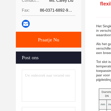
Contacten:
Ms. Carey Liu
flex
Fax:
86-0371-6892-9024
Het Singl
in versch
waardoor 
Praatje Nu
Als het g
verschill
een breed
Post ons
Tot slot 
temperatu
toepassin
jaar voor
pijpleidin