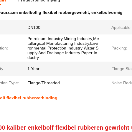
ails
Productomschrijving
uurzaam enkelbollig flexibel rubbergewricht
,
enkelbolvormig
DN100
Applicable
Petroleum Industry,Mining Industry,Me
tallurgical Manufacturing Industry,Envi
tion:
ronmental Protection Industry Water S
Packing:
upply And Drainage Industry Paper In
dustry
ty:
1 Year
Flange Sta
tion Type:
Flange/Threaded
Noise Redu
olf flexibel rubberverbinding
0 kaliber enkelbolf flexibel rubberen gewricht