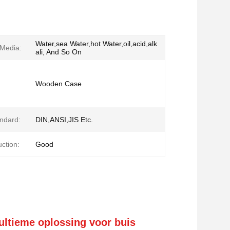
Water,sea Water,hot Water,oil,acid,alk
 Media:
ali, And So On
Wooden Case
ndard:
DIN,ANSI,JIS Etc.
ction:
Good
 ultieme oplossing voor buis