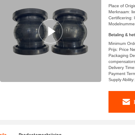
Place of Orig
Merknaam: li
Certificering
Modelnummer
Betaling & he
Minimum Order
Prijs: Price N
Packaging Deta
compensators a
Delivery Time
Payment Term
Supply Abilit