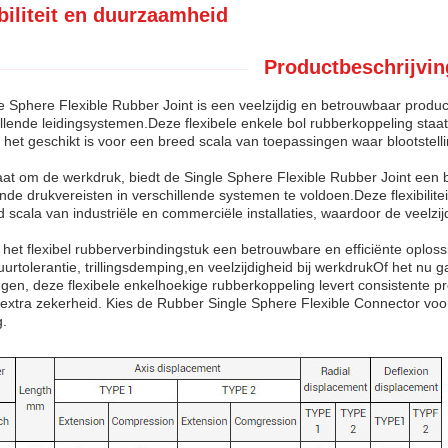
ibiliteit en duurzaamheid
Productbeschrijvin
e Sphere Flexible Rubber Joint is een veelzijdig en betrouwbaar product
illende leidingsystemen.Deze flexibele enkele bol rubberkoppeling staa
het geschikt is voor een breed scala van toepassingen waar blootstell
aat om de werkdruk, biedt de Single Sphere Flexible Rubber Joint een
ende drukvereisten in verschillende systemen te voldoen.Deze flexibilit
 scala van industriële en commerciële installaties, waardoor de veelzi
is het flexibel rubberverbindingstuk een betrouwbare en efficiënte oplo
urtolerantie, trillingsdemping,en veelzijdigheid bij werkdrukOf het nu g
gen, deze flexibele enkelhoekige rubberkoppeling levert consistente 
 extra zekerheid. Kies de Rubber Single Sphere Flexible Connector vo
g.