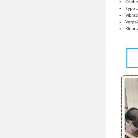
Oliebe
Type a
Vibrat
Verpak
Kleur 