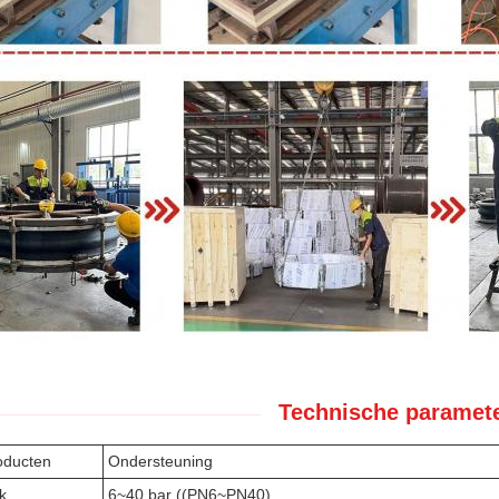
Technische paramete
ducten
Ondersteuning
k
6~40 bar ((PN6~PN40)