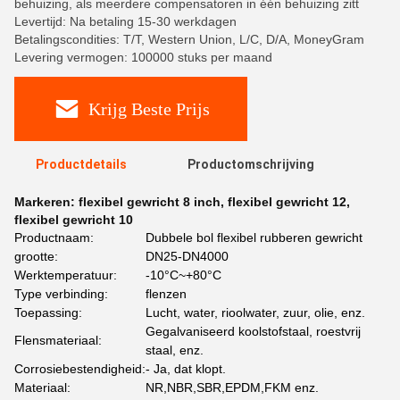
behuizing, als meerdere compensatoren in één behuizing zitt
Levertijd: Na betaling 15-30 werkdagen
Betalingscondities: T/T, Western Union, L/C, D/A, MoneyGram
Levering vermogen: 100000 stuks per maand
Krijg Beste Prijs
Productdetails
Productomschrijving
Markeren:
flexibel gewricht 8 inch
,
flexibel gewricht 12
,
flexibel gewricht 10
Productnaam:
Dubbele bol flexibel rubberen gewricht
grootte:
DN25-DN4000
Werktemperatuur:
-10°C~+80°C
Type verbinding:
flenzen
Toepassing:
Lucht, water, rioolwater, zuur, olie, enz.
Gegalvaniseerd koolstofstaal, roestvrij
Flensmateriaal:
staal, enz.
Corrosiebestendigheid:
- Ja, dat klopt.
Materiaal:
NR,NBR,SBR,EPDM,FKM enz.