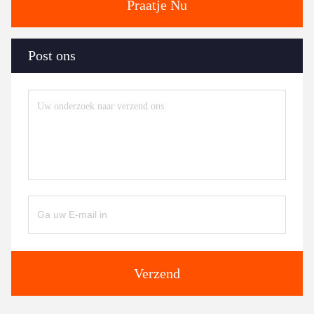
Praatje Nu
Post ons
Verzend