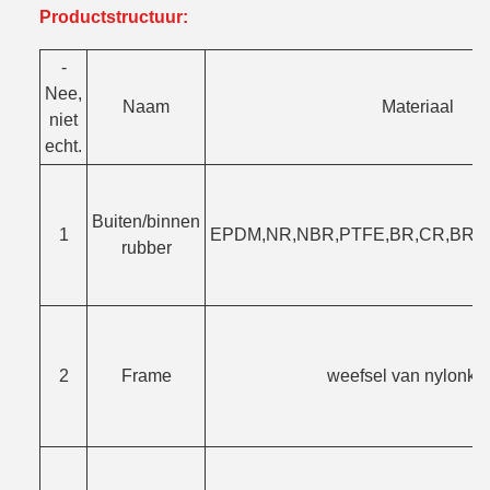
Productstructuur:
-
Nee,
Naam
Materiaal
niet
echt.
Buiten/binnen
1
EPDM,NR,NBR,PTFE,BR,CR,BR+C
rubber
2
Frame
weefsel van nylonka