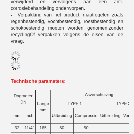
verwijderd en vervolgens aan een anti-
corrosiebehandeling onderworpen.
Verpakking van het product: maatregelen zoals
regenbestendig, vochtbestendig, roestbestendig en
schokbestendig moeten worden genomen.zonder
recyclingOf verpakken volgens de eisen van de
vraag.
Technische parameters:
Asverschuiving
Dag
meter
DN
Lange
TYPE 1
TYPE 2
mm
mm
Inch
Uitbreiding
Compressie
Uitbreiding
Verga
32
11/4"
165
30
50