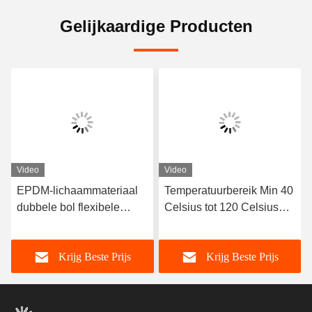
Gelijkaardige Producten
Video
Video
EPDM-lichaammateriaal
Temperatuurbereik Min 40
dubbele bol flexibele
Celsius tot 120 Celsius
rubberen verbinding
Dubbele Bol Flexibele
ontworpen met flenzen die
Rubberen Verbinding
Krijg Beste Prijs
Krijg Beste Prijs
afdichting en flexibiliteit
Lange Levensduur OEM
garanderen in
Custom Ondersteuning
vloeistoftransportsystemen