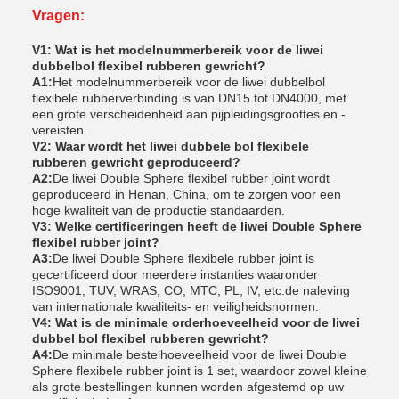
Vragen:
V1: Wat is het modelnummerbereik voor de liwei
dubbelbol flexibel rubberen gewricht?
A1:
Het modelnummerbereik voor de liwei dubbelbol
flexibele rubberverbinding is van DN15 tot DN4000, met
een grote verscheidenheid aan pijpleidingsgroottes en -
vereisten.
V2: Waar wordt het liwei dubbele bol flexibele
rubberen gewricht geproduceerd?
A2:
De liwei Double Sphere flexibel rubber joint wordt
geproduceerd in Henan, China, om te zorgen voor een
hoge kwaliteit van de productie standaarden.
V3: Welke certificeringen heeft de liwei Double Sphere
flexibel rubber joint?
A3:
De liwei Double Sphere flexibele rubber joint is
gecertificeerd door meerdere instanties waaronder
ISO9001, TUV, WRAS, CO, MTC, PL, IV, etc.de naleving
van internationale kwaliteits- en veiligheidsnormen.
V4: Wat is de minimale orderhoeveelheid voor de liwei
dubbel bol flexibel rubberen gewricht?
A4:
De minimale bestelhoeveelheid voor de liwei Double
Sphere flexibele rubber joint is 1 set, waardoor zowel kleine
als grote bestellingen kunnen worden afgestemd op uw