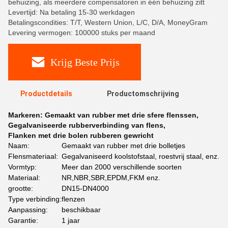
behuizing, als meerdere compensatoren in één behuizing zitt
Levertijd: Na betaling 15-30 werkdagen
Betalingscondities: T/T, Western Union, L/C, D/A, MoneyGram
Levering vermogen: 100000 stuks per maand
Krijg Beste Prijs
Productdetails
Productomschrijving
Markeren:
Gemaakt van rubber met drie sfere flenssen
,
Gegalvaniseerde rubberverbinding van flens
,
Flanken met drie bolen rubberen gewricht
Naam:
Gemaakt van rubber met drie bolletjes
Flensmateriaal:
Gegalvaniseerd koolstofstaal, roestvrij staal, enz.
Vormtyp:
Meer dan 2000 verschillende soorten
Materiaal:
NR,NBR,SBR,EPDM,FKM enz.
grootte:
DN15-DN4000
Type verbinding:
flenzen
Aanpassing:
beschikbaar
Garantie:
1 jaar