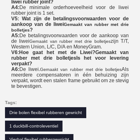
liwei rubber joint?
A4:
De minimale orderhoeveelheid voor de liwei
rubber joint is 1 set.
V5: Wat zijn de betalingsvoorwaarden voor de
aankoop van de liwei
Gemaakt van rubber met drie
?
bolletjes
A5:
De betalingsvoorwaarden voor de aankoop van
de liwei
zijn T/T,
Gemaakt van rubber met drie bolletjes
Western Union, L/C, D/A en MoneyGram.
V6:
Hoe gaat het met de Liwei?
Gemaakt van
rubber met drie bolletjes
Is het voor levering
verpakt?
A6:
De liwei.
Als
Gemaakt van rubber met drie bolletjes
meerdere compensatoren in één behuizing zijn
verpakt, wordt een stalen frame gebruikt om ze stevig
te bevestigen.
Tags:
Drie bolen flexibel rubberen gewricht
1 duckbill-controleventiel
Vierbal flexibel rubbergewricht