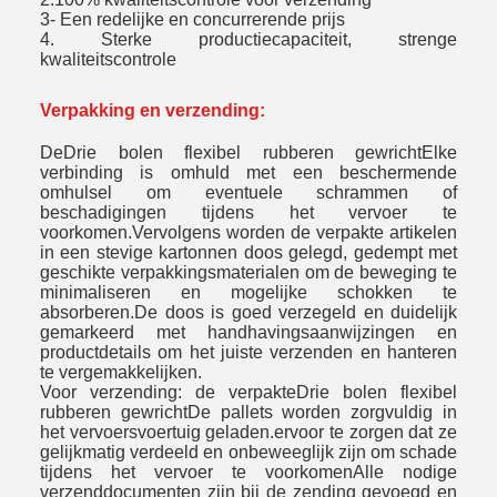
3- Een redelijke en concurrerende prijs
4. Sterke productiecapaciteit, strenge
kwaliteitscontrole
Verpakking en verzending:
De
Drie bolen flexibel rubberen gewricht
Elke
verbinding is omhuld met een beschermende
omhulsel om eventuele schrammen of
beschadigingen tijdens het vervoer te
voorkomen.Vervolgens worden de verpakte artikelen
in een stevige kartonnen doos gelegd, gedempt met
geschikte verpakkingsmaterialen om de beweging te
minimaliseren en mogelijke schokken te
absorberen.De doos is goed verzegeld en duidelijk
gemarkeerd met handhavingsaanwijzingen en
productdetails om het juiste verzenden en hanteren
te vergemakkelijken.
Voor verzending: de verpakte
Drie bolen flexibel
rubberen gewricht
De pallets worden zorgvuldig in
het vervoersvoertuig geladen.ervoor te zorgen dat ze
gelijkmatig verdeeld en onbeweeglijk zijn om schade
tijdens het vervoer te voorkomenAlle nodige
verzenddocumenten zijn bij de zending gevoegd en