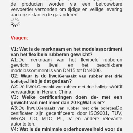
de producten worden via een betrouwbare
vervoerder verzonden om tijdige en veilige levering
aan onze klanten te garanderen.
Vragen:
V1: Wat is de merknaam en het modelassortiment
van het flexibele rubberen gewricht?
A1:
De merknaam van het flexibele rubberen
gewricht is liwei, en het beschikbare
modelassortiment is van DN15 tot DN4000.
Q2: Waar is de liwei
Gemaakt van rubber met drie
Heb je dat gedaan?
bolletjes
A2:
De liwei.
wordt
Gemaakt van rubber met drie bolletjes
vervaardigd in Henan, China.
V3: Welke certificeringen doen de
- met een
gewicht van niet meer dan 20 kg
Wat is er?
A3:
De liwei.
De
Gemaakt van rubber met drie bolletjes
certificaten zijn gecertificeerd door ISO9001, TUV,
WRAS, CO, MTC, PL, IV en andere relevante
autoriteiten.
V4: Wat is de minimale orderhoeveelheid voor de