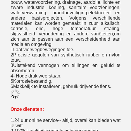
bouw, watervoorziening, drainage, aardolie, lichte en
zware industrie, koeling, sanitaire voorzieningen,
waterverwarming, brandbeveiliging,elektriciteit en
andere basisprojecten. Volgens verschillende
materialen kan worden gemaakt in zuur, alkalisch,
corrosie, olie, hoge temperatuur, straling,
slijtvastheid, veroudering en andere variëteiten,om
zich aan te passen aan een verscheidenheid aan
media en omgeving.
1Laat vierwegbewegingen toe.
2Precisie gegoten van synthetisch rubber en nylon
touw.
3Uitstekend vermogen om trillingen en geluid te
absorberen.
4- Hoge druk weerstaan.
5Korrosiebestendig.
6Makkelijk te installeren, gebruik drijvende flens.
Onze diensten:
1.24 uur online service-- altijd, overal kan bieden wat
je wilt
2.100% kwaliteitscontrole vóór verzending