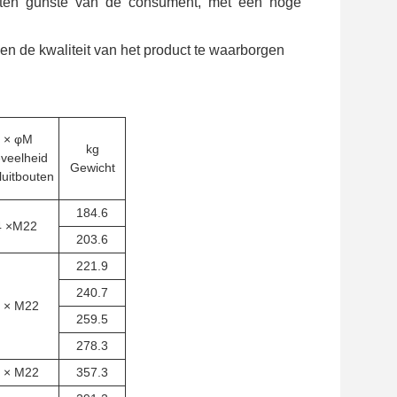
n, ten gunste van de consument, met een hoge
 en de kwaliteit van het product te waarborgen
 × φM
kg
veelheid
Gewicht
luitbouten
184.6
4 ×M22
203.6
221.9
240.7
 × M22
259.5
278.3
 × M22
357.3