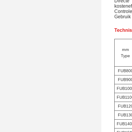
Directe
kosteneff
Controle
Gebruik 
Technis
mm
Type
FUB80
FUB90
FUB100
FUB110
FUB12
FUB13
FUB140