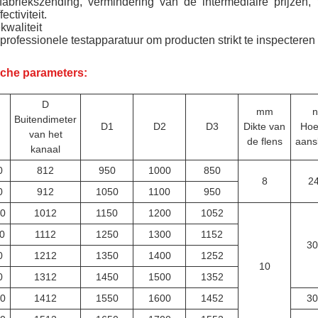
 fabriekszending, vermindering van de intermediaire prijze
ectiviteit.
kwaliteit
professionele testapparatuur om producten strikt te inspecteren
che parameters:
D
mm
n
Buitendimeter
D1
D2
D3
Dikte van
Hoe
van het
de flens
aans
kanaal
0
812
950
1000
850
8
2
0
912
1050
1100
950
0
1012
1150
1200
1052
0
1112
1250
1300
1152
30
0
1212
1350
1400
1252
10
0
1312
1450
1500
1352
0
1412
1550
1600
1452
30