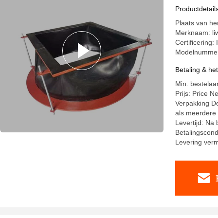
Productdetail
Plaats van h
Merknaam: li
Certificering
Modelnumme
Betaling & he
Min. bestelaan
Prijs: Price N
Verpakking Det
als meerdere 
Levertijd: Na
Betalingscond
Levering ver