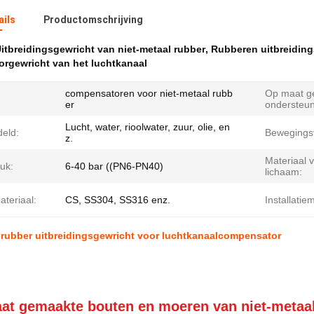
ails
Productomschrijving
itbreidingsgewricht van niet-metaal rubber
,
Rubberen uitbreiding
rgewricht van het luchtkanaal
compensatoren voor niet-metaal rubb
Op maat g
er
ondersteun
Lucht, water, rioolwater, zuur, olie, en
eld:
Bewegings
z.
Materiaal 
uk:
6-40 bar ((PN6-PN40)
lichaam:
teriaal:
CS, SS304, SS316 enz.
Installatie
 rubber uitbreidingsgewricht voor luchtkanaalcompensator
at gemaakte bouten en moeren van niet-metaa