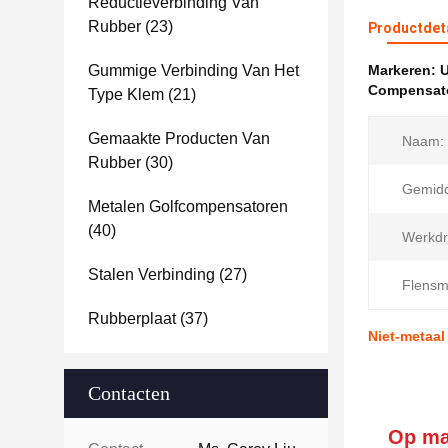
Reductieverbinding Van
Rubber
(23)
Productdet
Gummige Verbinding Van Het
Markeren:
U
Compensato
Type Klem
(21)
Gemaakte Producten Van
Naam:
Rubber
(30)
Gemidd
Metalen Golfcompensatoren
(40)
Werkdr
Stalen Verbinding
(27)
Flensma
Rubberplaat
(37)
Niet-metaal
Contacten
Op ma