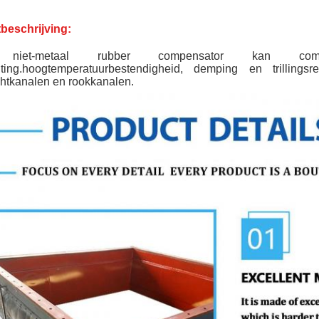
beschrijving:
niet-metaal rubber compensator kan comp
hting.hoogtemperatuurbestendigheid, demping en trilling
htkanalen en rookkanalen.