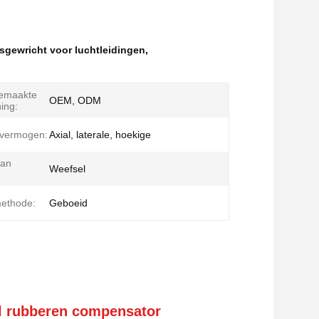
sgewricht voor luchtleidingen
,
emaakte
OEM, ODM
ing:
vermogen:
Axial, laterale, hoekige
van
Weefsel
methode:
Geboeid
l rubberen compensator