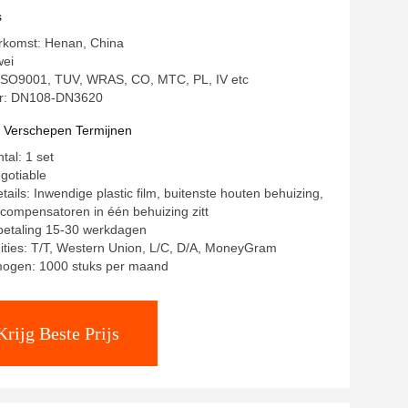
s
erkomst: Henan, China
wei
: ISO9001, TUV, WRAS, CO, MTC, PL, IV etc
r: DN108-DN3620
t Verschepen Termijnen
tal: 1 set
egotiable
ails: Inwendige plastic film, buitenste houten behuizing,
compensatoren in één behuizing zitt
 betaling 15-30 werkdagen
ities: T/T, Western Union, L/C, D/A, MoneyGram
mogen: 1000 stuks per maand
Krijg Beste Prijs