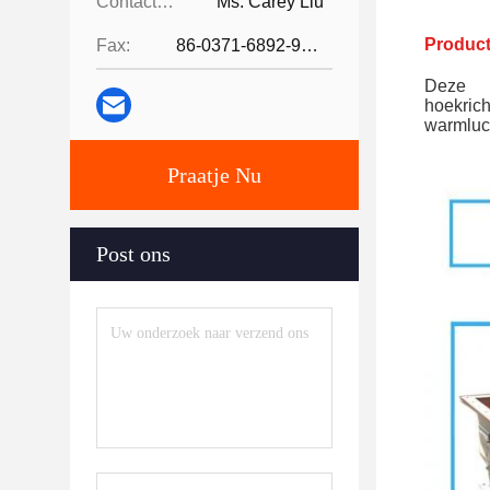
Contacten:
Ms. Carey Liu
Product
Fax:
86-0371-6892-9024
Deze 
hoekric
warmluc
Praatje Nu
Post ons