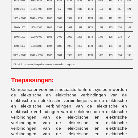
1800 × 900
1800 × 900
1802
902
1914
1014
1874
974
118
117
121
1
1800 × 1000
1800 × 1000
1802
1002
1914
1114
1874
1074
118
117
120
1800×1200
1800×1200
1802
1202
1928
1328
1878
1278
135
134
142
1
1800×1400
1800×1400
1802
1402
1928
1528
1878
1478
135
134
34
1
1800×1800
1800×1800
1802
1802
1928
1928
1878
1878
135
34
134
1
2000 × 1000
2000 × 1000
1802
1004
1928
1130
1878
1080
135
134
135
1
• Speciale grootte en lengte kunnen voor u worden aangepast.
Toepassingen:
Compensator voor niet-metaalstoffen
In dit systeem worden
de elektrische en elektrische verbindingen van de
elektrische en elektrische verbindingen van de elektrische
en elektrische verbindingen van de elektrische en
elektrische verbindingen van de elektrische en elektrische
verbindingen van de elektrische en elektrische
verbindingen van de elektrische en elektrische
verbindingen van de elektrische en elektrische
verbindingen van de elektrische en elektrische