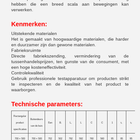
hebben die een breed scala aan bewegingen kan
verwerken.
Kenmerken:
Uitstekende materialen
Het is gemaakt van hoogwaardige materialen, die harder
en duurzamer zijn dan gewone materialen.
Fabrieksruimte
Directe fabriekszending, vermindering van de
tussenhandelsprijzen, ten gunste van de consument, met
een hoge kosteneffectiviteit.
Controlekwaliteit
Gebruik professionele testapparatuur om producten strikt
te inspecteren en de kwaliteit van het product te
waarborgen.
Technische parameters:
Rectangular
Buitendeurs
product
Een
B.
L,
L
C
C
1
t
₁
t
₂
van de buis
specificaties
700 × 500
700 × 500
702
502
792
592
760
560
95
95
95