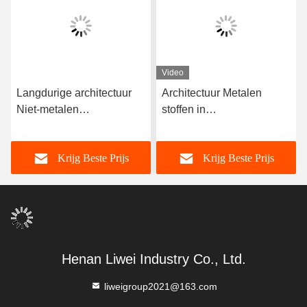
Video
Langdurige architectuur
Architectuur Metalen
Niet-metalen
stoffen in
weefselcompensator
scheepstoepassingen
Corrosiebestand Meer
Niet-metalen stoffen
Krijg Beste Prijs
Krijg Beste Prijs
dan 10 jaar levensduur
Langdurig
Henan Liwei Industry Co., Ltd.
liweigroup2021@163.com