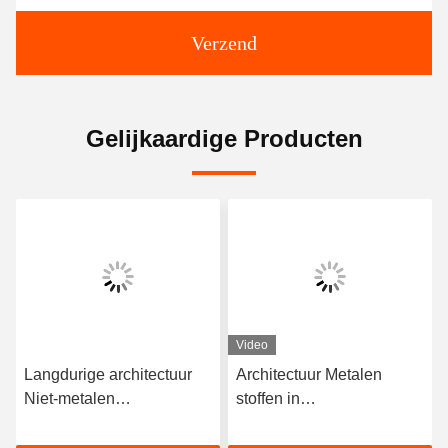
Verzend
Gelijkaardige Producten
Video
Langdurige architectuur
Architectuur Metalen
Niet-metalen
stoffen in
weefselcompensator
scheepstoepassingen
Corrosiebestand Meer
Niet-metalen stoffen