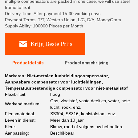
multiple compensators are packed in one case, we will use steel
frame to fix it.
Delivery Time: After payment 15-30 working days
Payment Terms: T/T, Western Union, L/C, D/A, MoneyGram
Supply Ability: 100000 Pieces per Month
Krijg Beste Prijs
Productdetails
Productomschrijving
Markeren:
Niet-metalen luchtleidingcompensator
,
Aanpasbare compensator voor luchtleidingen
,
Temperatuurbestendige compensator voor niet-metaalstof
Flexibiliteit:
hoog
Gas, vloeistof, vaste deeltjes, water, hete
Werkend medium:
lucht, rook, enz.
Flensmateriaal:
SS304, SS316, koolstofstaal, enz.
Leven in dienst:
Meer dan 10 jaar
Kleur:
Blauw, rood of volgens uw behoeften.
Aanpassing:
Beschikbaar