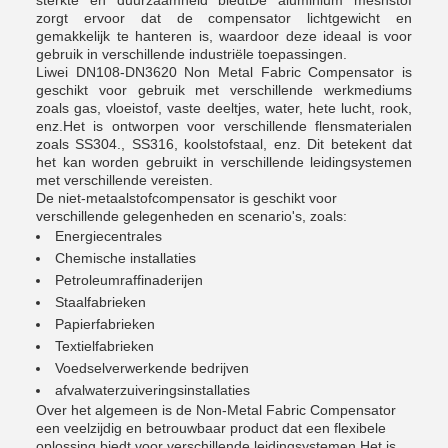
sterkte en duurzaamheid biedtDe aluminium meshstof
zorgt ervoor dat de compensator lichtgewicht en
gemakkelijk te hanteren is, waardoor deze ideaal is voor
gebruik in verschillende industriële toepassingen.
Liwei DN108-DN3620 Non Metal Fabric Compensator is
geschikt voor gebruik met verschillende werkmediums
zoals gas, vloeistof, vaste deeltjes, water, hete lucht, rook,
enz.Het is ontworpen voor verschillende flensmaterialen
zoals SS304., SS316, koolstofstaal, enz. Dit betekent dat
het kan worden gebruikt in verschillende leidingsystemen
met verschillende vereisten.
De niet-metaalstofcompensator is geschikt voor
verschillende gelegenheden en scenario's, zoals:
Energiecentrales
Chemische installaties
Petroleumraffinaderijen
Staalfabrieken
Papierfabrieken
Textielfabrieken
Voedselverwerkende bedrijven
afvalwaterzuiveringsinstallaties
Over het algemeen is de Non-Metal Fabric Compensator
een veelzijdig en betrouwbaar product dat een flexibele
oplossing biedt voor verschillende leidingsystemen.Het is