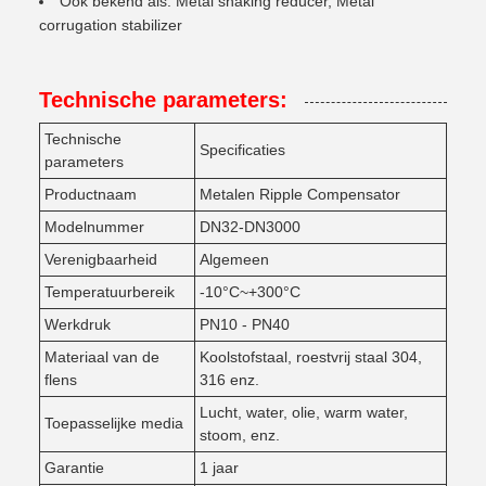
Ook bekend als: Metal shaking reducer, Metal
corrugation stabilizer
Technische parameters:
Technische
Specificaties
parameters
Productnaam
Metalen Ripple Compensator
Modelnummer
DN32-DN3000
Verenigbaarheid
Algemeen
Temperatuurbereik
-10°C~+300°C
Werkdruk
PN10 - PN40
Materiaal van de
Koolstofstaal, roestvrij staal 304,
flens
316 enz.
Lucht, water, olie, warm water,
Toepasselijke media
stoom, enz.
Garantie
1 jaar