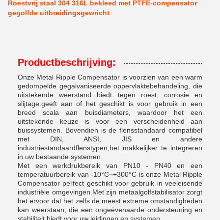
Roestvrij staal 304 316L bekleed met PTFE-compensator
gegolfde uitbreidingsgewricht
Productbeschrijving:
Onze Metal Ripple Compensator is voorzien van een warm
gedompelde gegalvaniseerde oppervlaktebehandeling, die
uitstekende weerstand biedt tegen roest, corrosie en
slijtage.geeft aan of het geschikt is voor gebruik in een
breed scala aan buisdiameters, waardoor het een
uitstekende keuze is voor een verscheidenheid aan
buissystemen. Bovendien is de flensstandaard compatibel
met DIN, ANSI, JIS en andere
industriestandaardflenstypen,het makkelijker te integreren
in uw bestaande systemen.
Met een werkdrukbereik van PN10 - PN40 en een
temperatuurbereik van -10°C~+300°C is onze Metal Ripple
Compensator perfect geschikt voor gebruik in veeleisende
industriële omgevingen.Met zijn metaalgolfstabilisator zorgt
het ervoor dat het zelfs de meest extreme omstandigheden
kan weerstaan, die een ongeëvenaarde ondersteuning en
stabiliteit biedt voor uw leidingen en systemen.