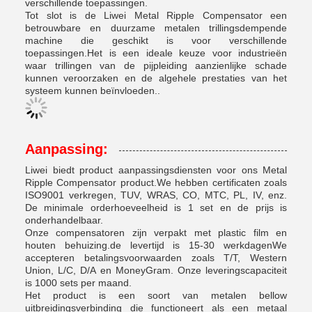
verschillende toepassingen.
Tot slot is de Liwei Metal Ripple Compensator een
betrouwbare en duurzame metalen trillingsdempende
machine die geschikt is voor verschillende
toepassingen.Het is een ideale keuze voor industrieën
waar trillingen van de pijpleiding aanzienlijke schade
kunnen veroorzaken en de algehele prestaties van het
systeem kunnen beïnvloeden..
Aanpassing:
Liwei biedt product aanpassingsdiensten voor ons Metal
Ripple Compensator product.We hebben certificaten zoals
ISO9001 verkregen, TUV, WRAS, CO, MTC, PL, IV, enz.
De minimale orderhoeveelheid is 1 set en de prijs is
onderhandelbaar.
Onze compensatoren zijn verpakt met plastic film en
houten behuizing.de levertijd is 15-30 werkdagenWe
accepteren betalingsvoorwaarden zoals T/T, Western
Union, L/C, D/A en MoneyGram. Onze leveringscapaciteit
is 1000 sets per maand.
Het product is een soort van metalen bellow
uitbreidingsverbinding die functioneert als een metaal