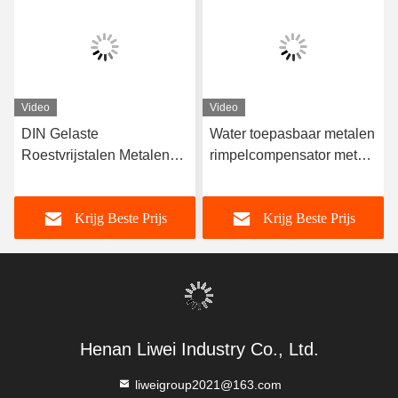
Video
Video
DIN Gelaste
Water toepasbaar metalen
Roestvrijstalen Metalen
rimpelcompensator met
Balgen Ontworpen Voor
een hoge duurzaamheid
Hoge Temperatuur- en
Temperatuurbereik van
Krijg Beste Prijs
Krijg Beste Prijs
Drukomstandigheden,
-10C- 300C
Waardoor de Integriteit en
Prestaties van de
Pijpleiding Worden
Gewaarborgd
Henan Liwei Industry Co., Ltd.
liweigroup2021@163.com