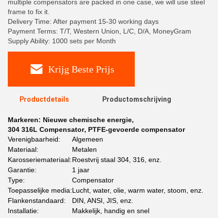
multiple compensators are packed in one case, we will use steel
frame to fix it.
Delivery Time: After payment 15-30 working days
Payment Terms: T/T, Western Union, L/C, D/A, MoneyGram
Supply Ability: 1000 sets per Month
Krijg Beste Prijs
Productdetails
Productomschrijving
Markeren:
Nieuwe chemische energie
,
304 316L Compensator
,
PTFE-gevoerde compensator
Verenigbaarheid:
Algemeen
Materiaal:
Metalen
Karosseriemateriaal:
Roestvrij staal 304, 316, enz.
Garantie:
1 jaar
Type:
Compensator
Toepasselijke media:
Lucht, water, olie, warm water, stoom, enz.
Flankenstandaard:
DIN, ANSI, JIS, enz.
Installatie:
Makkelijk, handig en snel