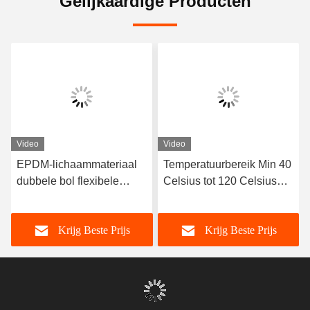
Gelijkaardige Producten
Video
Video
EPDM-lichaammateriaal
Temperatuurbereik Min 40
dubbele bol flexibele
Celsius tot 120 Celsius
rubberen verbinding
Dubbele Bol Flexibele
ontworpen met flenzen die
Rubberen Verbinding
Krijg Beste Prijs
Krijg Beste Prijs
afdichting en flexibiliteit
Lange Levensduur OEM
garanderen in
Custom Ondersteuning
vloeistoftransportsystemen