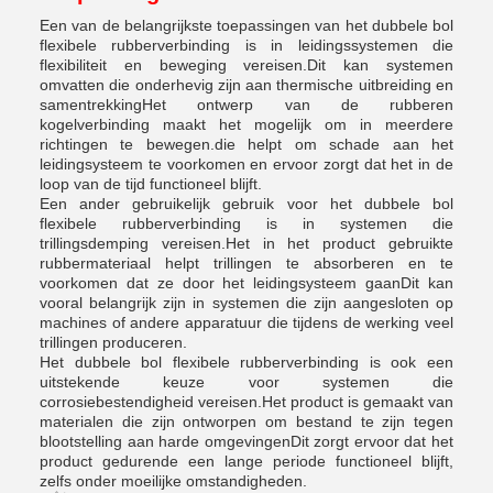
Een van de belangrijkste toepassingen van het dubbele bol
flexibele rubberverbinding is in leidingssystemen die
flexibiliteit en beweging vereisen.Dit kan systemen
omvatten die onderhevig zijn aan thermische uitbreiding en
samentrekkingHet ontwerp van de rubberen
kogelverbinding maakt het mogelijk om in meerdere
richtingen te bewegen.die helpt om schade aan het
leidingsysteem te voorkomen en ervoor zorgt dat het in de
loop van de tijd functioneel blijft.
Een ander gebruikelijk gebruik voor het dubbele bol
flexibele rubberverbinding is in systemen die
trillingsdemping vereisen.Het in het product gebruikte
rubbermateriaal helpt trillingen te absorberen en te
voorkomen dat ze door het leidingsysteem gaanDit kan
vooral belangrijk zijn in systemen die zijn aangesloten op
machines of andere apparatuur die tijdens de werking veel
trillingen produceren.
Het dubbele bol flexibele rubberverbinding is ook een
uitstekende keuze voor systemen die
corrosiebestendigheid vereisen.Het product is gemaakt van
materialen die zijn ontworpen om bestand te zijn tegen
blootstelling aan harde omgevingenDit zorgt ervoor dat het
product gedurende een lange periode functioneel blijft,
zelfs onder moeilijke omstandigheden.