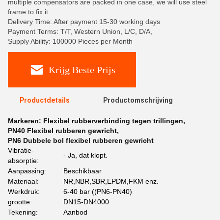
multiple compensators are packed in one case, we will use steel
frame to fix it.
Delivery Time: After payment 15-30 working days
Payment Terms: T/T, Western Union, L/C, D/A,
Supply Ability: 100000 Pieces per Month
Krijg Beste Prijs
Productdetails
Productomschrijving
Markeren:
Flexibel rubberverbinding tegen trillingen
,
PN40 Flexibel rubberen gewricht
,
PN6 Dubbele bol flexibel rubberen gewricht
Vibratie-
- Ja, dat klopt.
absorptie:
Aanpassing:
Beschikbaar
Materiaal:
NR,NBR,SBR,EPDM,FKM enz.
Werkdruk:
6-40 bar ((PN6-PN40)
grootte:
DN15-DN4000
Tekening:
Aanbod