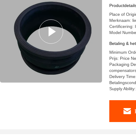
verbindin
Productdetail
Place of Orig
Merknaam: li
Certificering
Model Numbe
Betaling & he
Minimum Order
Prijs: Price N
Packaging Deta
compensators a
Delivery Time
Betalingscond
Supply Abilit