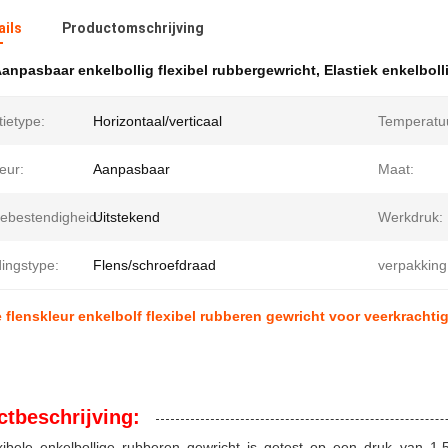
ails
Productomschrijving
anpasbaar enkelbollig flexibel rubbergewricht
,
Elastiek enkelboll
tietype:
Horizontaal/verticaal
Temperatuu
eur:
Aanpasbaar
Maat:
iebestendigheid:
Uitstekend
Werkdruk:
ingstype:
Flens/schroefdraad
verpakking
flenskleur enkelbolf flexibel rubberen gewricht voor veerkrachti
tbeschrijving:
xibele enkelbollige rubberen gewricht is getest op een druk van 