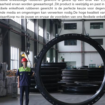
arheid ervan worden gewaarborgd.,Dit product is veelzijdig en past in
xibele enkelhoek rubberen gewricht is de perfecte keuze voor degen
ende media en omgevingen kan verwerken nodig.De hoge kwaliteit van d
taanKoop nu de jouwe en ervaar de voordelen van ons flexibele enkel