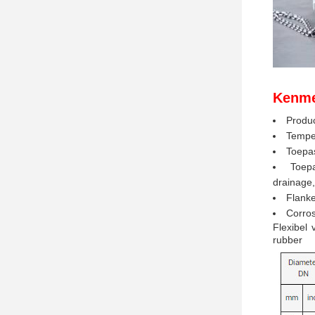
Kenme
Produc
Temper
Toepas
Toepa
drainage,
Flanke
Corros
Flexibel 
rubber