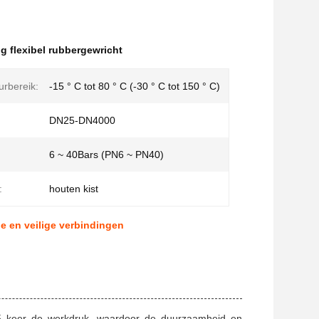
ig flexibel rubbergewricht
rbereik:
-15 ° C tot 80 ° C (-30 ° C tot 150 ° C)
DN25-DN4000
6 ~ 40Bars (PN6 ~ PN40)
:
houten kist
ge en veilige verbindingen
1,5 keer de werkdruk, waardoor de duurzaamheid en