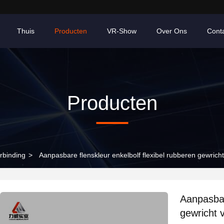
Thuis
Producten
VR-Show
Over Ons
Cont
Producten
rbinding
>
Aanpasbare flenskleur enkelbolf flexibel rubberen gewricht
Aanpasbar
gewricht v