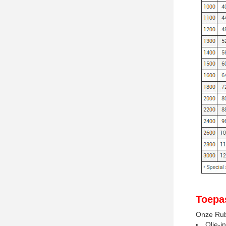
Toepa
Onze Rubb
Olie-i