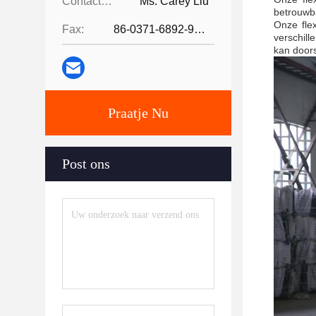
Contacten:
Ms. Carey Liu
betrouwba
Onze fle
Fax:
86-0371-6892-9024
verschill
kan doors
Praatje Nu
Post ons