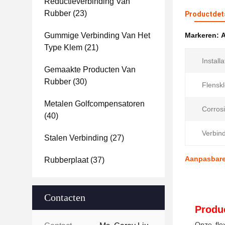
Reductieverbinding Van
Rubber
(23)
Productdet
Gummige Verbinding Van Het
Markeren:
A
Type Klem
(21)
Installa
Gemaakte Producten Van
Rubber
(30)
Flenskl
Metalen Golfcompensatoren
Corros
(40)
Verbind
Stalen Verbinding
(27)
Aanpasbare 
Rubberplaat
(37)
Contacten
Produc
Onze fle