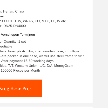
gen
s
in: Henan, China
wei
: ISO9001, TUV, WRAS, CO, MTC, PL, IV etc
r: DN25-DN4000
t Verschepen Termijnen
 Quantity: 1 set
egotiable
ils: Inner plastic film,outer wooden case, if multiple
re packed in one case, we will use steel frame to fix it.
: After payment 15-30 working days
ities: T/T, Western Union, L/C, D/A, MoneyGram
y: 100000 Pieces per Month
Krijg Beste Prijs