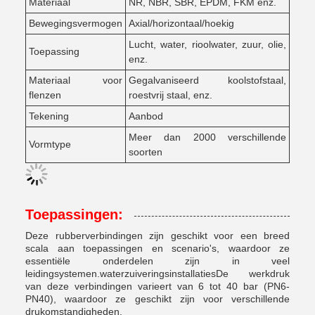
Materiaal
NR, NBR, SBR, EPDM, FKM enz.
Bewegingsvermogen
Axial/horizontaal/hoekig
Lucht, water, rioolwater, zuur, olie,
Toepassing
enz.
Materiaal voor
Gegalvaniseerd koolstofstaal,
flenzen
roestvrij staal, enz.
Tekening
Aanbod
Meer dan 2000 verschillende
Vormtype
soorten
Toepassingen:
Deze rubberverbindingen zijn geschikt voor een breed
scala aan toepassingen en scenario's, waardoor ze
essentiële onderdelen zijn in veel
leidingsystemen.waterzuiveringsinstallatiesDe werkdruk
van deze verbindingen varieert van 6 tot 40 bar (PN6-
PN40), waardoor ze geschikt zijn voor verschillende
drukomstandigheden.