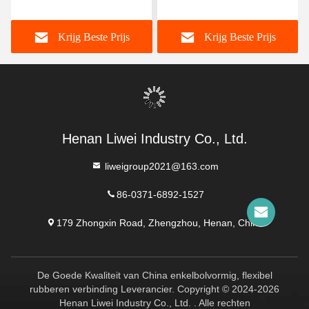
rubberen verbinding
Dubbele Bol Flexibele
ontworpen met flenzen die
Rubberen Verbinding
Krijg Beste Prijs
Krijg Beste Prijs
afdichting en flexibiliteit
Lange Levensduur OEM
garanderen in
Custom Ondersteuning
vloeistoftransportsystemen
Henan Liwei Industry Co., Ltd.
liweigroup2021@163.com
86-0371-6892-1527
179 Zhongxin Road, Zhengzhou, Henan, China
De Goede Kwaliteit van China enkelbolvormig, flexibel
rubberen verbinding Leverancier. Copyright © 2024-2026
Henan Liwei Industry Co., Ltd. . Alle rechten