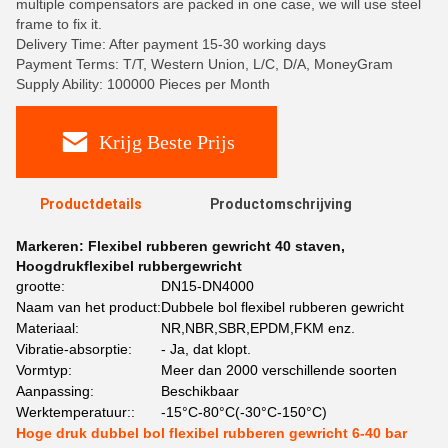
multiple compensators are packed in one case, we will use steel
frame to fix it.
Delivery Time: After payment 15-30 working days
Payment Terms: T/T, Western Union, L/C, D/A, MoneyGram
Supply Ability: 100000 Pieces per Month
Krijg Beste Prijs
Productdetails
Productomschrijving
Markeren:
Flexibel rubberen gewricht 40 staven
,
Hoogdrukflexibel rubbergewricht
grootte:
DN15-DN4000
Naam van het product:
Dubbele bol flexibel rubberen gewricht
Materiaal:
NR,NBR,SBR,EPDM,FKM enz.
Vibratie-absorptie:
- Ja, dat klopt.
Vormtyp:
Meer dan 2000 verschillende soorten
Aanpassing:
Beschikbaar
Werktemperatuur::
-15°C-80°C(-30°C-150°C)
Hoge druk dubbel bol flexibel rubberen gewricht 6-40 bar