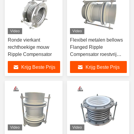
Video
Video
Ronde vierkant
Flexibel metalen bellows
rechthoekige mouw
Flanged Ripple
Ripple Compensator
Compensator roestvrij
staal buis uitbreiding
Krijg Beste Prijs
Krijg Beste Prijs
Video
Video